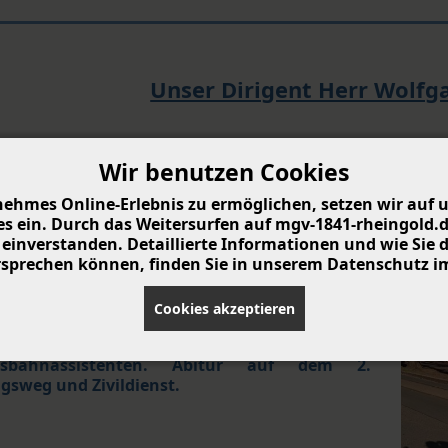
Unser Dirigent Herr Wolfg
Wir benutzen Cookies
ehmes Online-Erlebnis zu ermöglichen, setzen wir auf u
Rieger war bereits Dirigent des MGV 1841
 ein. Durch das Weitersurfen auf mgv-1841-rheingold.de 
ingold
Wiesbaden- Biebrich zwischen den
einverstanden. Detaillierte Informationen und wie Sie
Jahren 1989 - 1998.
ersprechen können, finden Sie in unserem Datenschutz i
Cookies akzeptieren
en 1959 in Aalen (Württ), Ausbildung zum
esbahnassistenten. Abitur auf dem 2.
gsweg und Zivildienst.