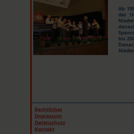
Ab 19
der U
Niede
danac
Spanis
bis 20
Danac
Niede
Rechtliches
Impressum
Datenschutz
Kontakt