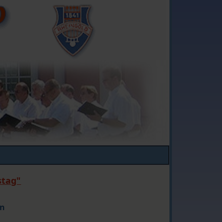
stag"
en