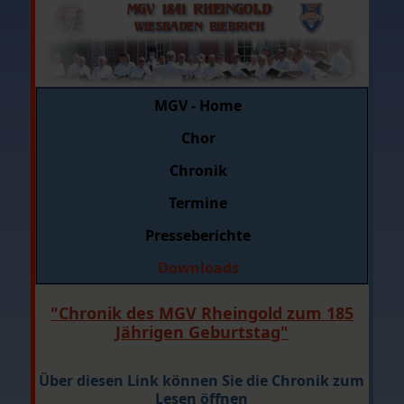
MGV - Home
Chor
Chronik
Termine
Presseberichte
Downloads
"Chronik des MGV Rheingold zum 185
Jährigen Geburtstag"
Über diesen Link können Sie die Chronik zum
Lesen öffnen