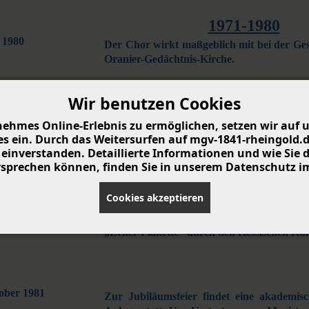
1971-1980
 1980
Der Chor wirkt maßgeblich mit bei der Ges
Oranier-Gedächtnis-Kirche.
Wir benutzen Cookies
1981-1990
ehmes Online-Erlebnis zu ermöglichen, setzen wir auf u
rz 1981
 ein. Durch das Weitersurfen auf mgv-1841-rheingold.de 
Die Feierlichkeiten zum 140-jährigen Best
einverstanden. Detaillierte Informationen und wie Sie
Pflanzung eines Silberahorn-Baumes im Sch
ersprechen können, finden Sie in unserem Datenschutz i
Cookies akzeptieren
 1981
Beim Hessentag in Bürstadt wird dem Ve
„Zelter-Plakette“ durch den Hessischen 
ober 1981
Zur Jubiläumsfeier findet eine akademis