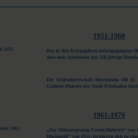
1951-1960
ai 1951
Das in den Kriegsjahren untergegangene 10
dass man stattdessen das 110-jährige Best
Die Schirmherrschaft übernimmt OB 
Goldene Plakette der Stadt Wies­baden über
1961-1970
tober 1961
„Der Männergesang-Verein Biebrich“ von 
Rheingold“ von 1911, formieren sich zu ein