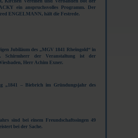
at, Kirchen Vereinen und Verbänden bot der
ACKY ein anspruchsvolles Programm. Der
lfred ENGELMANN, hält die Festrede.
hrigen Jubiläum des „MGV 1841 Rheingold“ in
. Schirmherr der Veranstaltung ist der
Wiesbaden, Herr Achim Exner.
ag „1841 – Biebrich im Gründungsjahr des
ahrs sind bei einem Freundschaftssingen 49
istert bei der Sache.