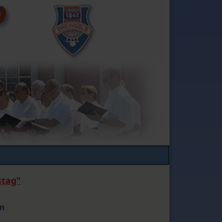
stag"
en