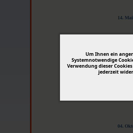
14. Mai
Um Ihnen ein angen
28. Mä
Systemnotwendige Cookies
Verwendung dieser Cookies 
jederzeit wid
7. Juni
04. Okt