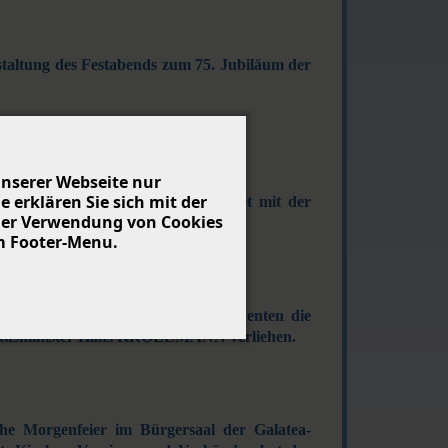
taltung des Festabends zum 75. Jubiläum der
nserer Webseite nur
erklären Sie sich mit der
ehen des Vereins werden eingeleitet mit der
 der Verwendung von Cookies
losspark.
m Footer-Menu.
rein im Auftrag des Bundespräsidenten die
Kultusminister Hans KROLLMANN verliehen.
che Morgenfeier im Bürgersaal der Galatea-